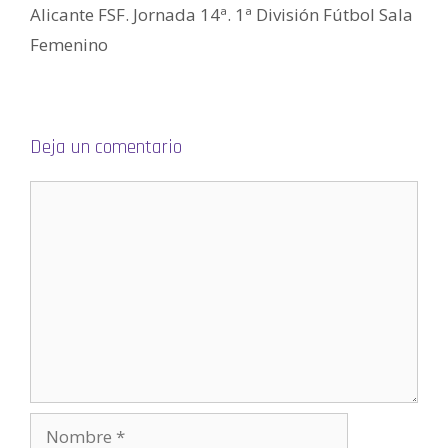
u
Alicante FSF. Jornada 14ª. 1ª División Fútbol Sala
n
a
v
Femenino
e
n
t
a
n
a
n
u
Deja un comentario
e
v
a
)