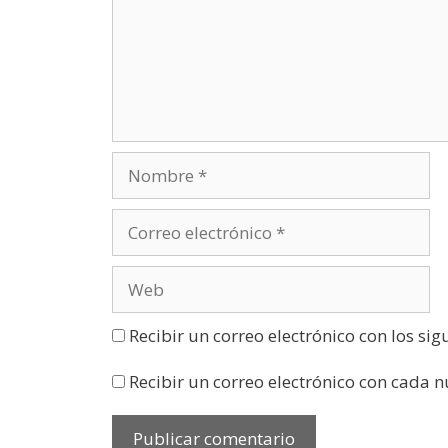
n
u
n
a
v
e
n
t
a
n
a
n
u
e
v
a
)
Recibir un correo electrónico con los si
Recibir un correo electrónico con cada 