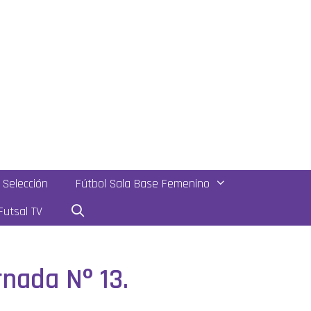
Selección
Fútbol Sala Base Femenino
utsal TV
nada Nº 13.