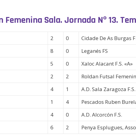
ón Femenina Sala. Jornada Nº 13. Te
2
0
Cidade De As Burgas F.
8
0
Leganés FS
5
0
Xaloc Alacant F.S. «A»
2
2
Roldan Futsal Femeni
4
1
A.D. Sala Zaragoza F.S.
1
4
Pescados Ruben Burel
4
0
A.D. Alcorcón F.S.
6
2
Penya Esplugues, Assoc