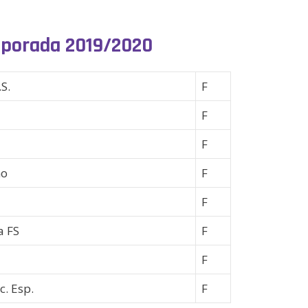
mporada 2019/2020
S.
F
F
F
no
F
F
a FS
F
F
. Esp.
F