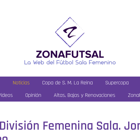
a
Noticias
Copa de S. M. La Reina
Supercopa
Vídeos
Opinión
Altas, Bajas y Renovaciones
ZonaF
División Femenina Sala. Jor