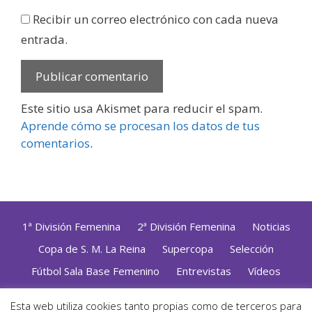
Recibir un correo electrónico con cada nueva
entrada.
Este sitio usa Akismet para reducir el spam.
Aprende cómo se procesan los datos de tus
comentarios
.
1ª División Femenina
2ª División Femenina
Noticias
Copa de S. M. La Reina
Supercopa
Selección
Fútbol Sala Base Femenino
Entrevistas
Vídeos
Opinión
Altas, Bajas y Renovaciones
ZonaFutsal TV
Esta web utiliza cookies tanto propias como de terceros para