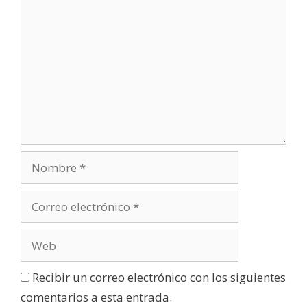
a
n
a
n
u
e
v
a
)
Recibir un correo electrónico con los siguientes
comentarios a esta entrada.