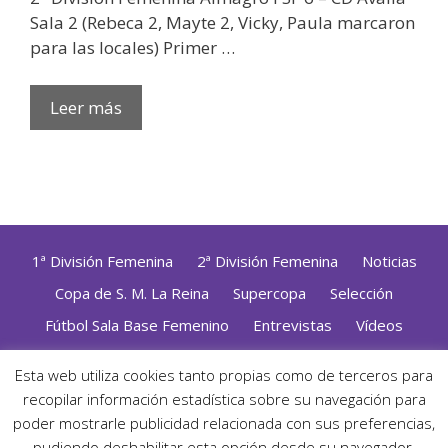
Sala 2 (Rebeca 2, Mayte 2, Vicky, Paula marcaron
para las locales) Primer …
Leer más
1ª División Femenina
2ª División Femenina
Noticias
Copa de S. M. La Reina
Supercopa
Selección
Fútbol Sala Base Femenino
Entrevistas
Vídeos
Opinión
Altas, Bajas y Renovaciones
ZonaFutsal TV
Esta web utiliza cookies tanto propias como de terceros para
Política de Privacidad
|
Uso de Cookies
|
Contacto
recopilar información estadística sobre su navegación para
Diseñado con mimo y esmero por
Jorge Cobos
· Desarrollado
poder mostrarle publicidad relacionada con sus preferencias,
con WordPress
pudiendo deshabilitar esta opción desde su navegador.