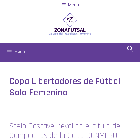
Menu
Menú
Copa Libertadores de Fútbol
Sala Femenino
Stein Cascavel revalida el título de
Campeonas de la Copa CONMEBOL