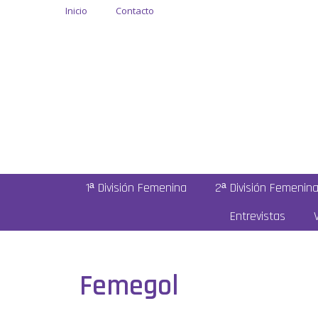
Inicio
Contacto
1ª División Femenina
2ª División Femenin
Entrevistas
Femegol