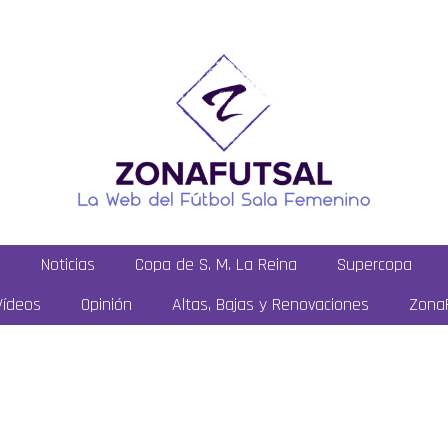
a
Noticias
Copa de S. M. La Reina
Supercopa
Vídeos
Opinión
Altas, Bajas y Renovaciones
ZonaF