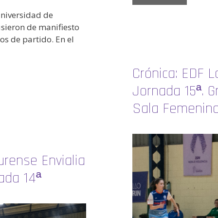
Universidad de
sieron de manifiesto
s de partido. En el
Crónica: EDF L
Jornada 15ª. Gr
Sala Femenin
urense Envialia
nada 14ª