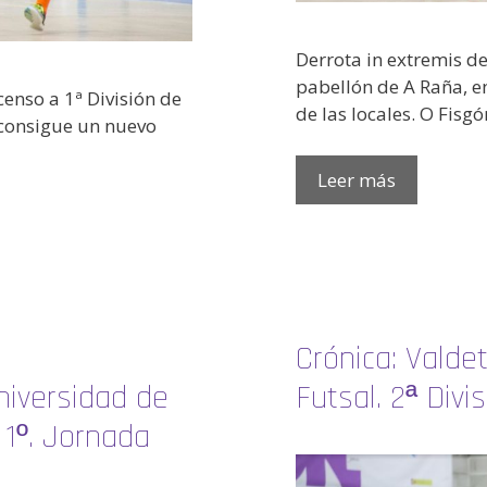
Derrota in extremis de
pabellón de A Raña, en
censo a 1ª División de
de las locales. O Fisg
 consigue un nuevo
Leer más
Crónica: Valdet
niversidad de
Futsal. 2ª Divi
o 1º. Jornada