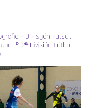
ogroño – O Fisgón Futsal.
upo 1º. 2ª División Fútbol
o