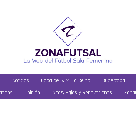
a
Noticias
Copa de S. M. La Reina
Supercopa
Vídeos
Opinión
Altas, Bajas y Renovaciones
ZonaF