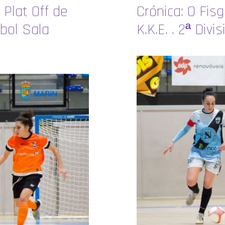
 Plat Off de
Crónica: O Fis
tbol Sala
K.K.E. . 2ª Divi