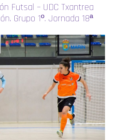
gón Futsal – UDC Txantrea
sión. Grupo 1º. Jornada 18ª