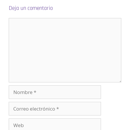
v
a
Deja un comentario
)