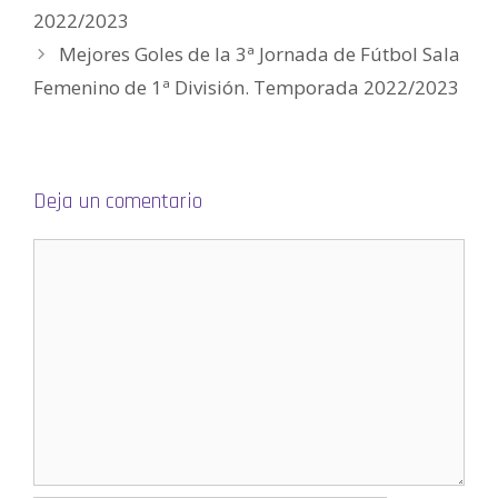
a
2022/2023
v
e
Mejores Goles de la 3ª Jornada de Fútbol Sala
n
t
a
Femenino de 1ª División. Temporada 2022/2023
n
a
n
u
e
v
a
)
Deja un comentario