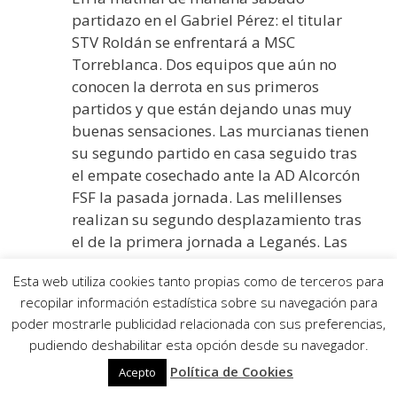
partidazo en el Gabriel Pérez: el titular
STV Roldán se enfrentará a MSC
Torreblanca. Dos equipos que aún no
conocen la derrota en sus primeros
partidos y que están dejando unas muy
buenas sensaciones. Las murcianas tienen
su segundo partido en casa seguido tras
el empate cosechado ante la AD Alcorcón
FSF la pasada jornada. Las melillenses
realizan su segundo desplazamiento tras
el de la primera jornada a Leganés. Las
murcianas vienen de empatar ante las
Esta web utiliza cookies tanto propias como de terceros para
alfareras en un partido que se les puso
recopilar información estadística sobre su navegación para
muy complicado con 3-5 a falta de pocos
poder mostrarle publicidad relacionada con sus preferencias,
minutos para el final. Será duda la
pudiendo deshabilitar esta opción desde su navegador.
presencia de Cristina García por su lesión
Política de Cookies
Acepto
de tobillo. El que no será de la partida es
su entrenador Joaquín Peñaranda