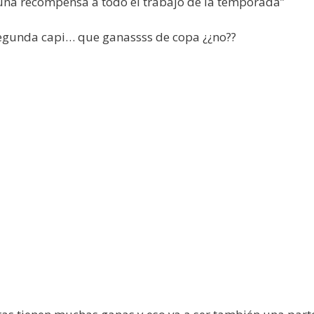
una recompensa a todo el trabajo de la temporada”
 segunda capi… que ganassss de copa ¿¿no??