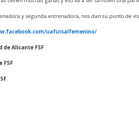
ras tienen muchas ganas y eso va a ser también una par
enadora y segunda entrenadora, nos dan su punto de vist
ww.facebook.com/uafutsalfemenino/
 de Alicante FSF
e FSF
FSF