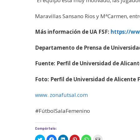
“El equipo está muy motivado, las jugado
Maravillas Sansano Rios y MªCarmen, entr
Más información de UA FSF:
https://w
Departamento de Prensa de Universidad
Fuente: Perfil de Universidad de Alicant
Foto: Perfil de Universidad de Alicente 
www. zonafutsal.com
#FútbolSalaFemenino
Compártelo:
H
H
H
H
H
H