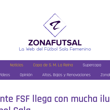
a
Noticias
Copa de S. M. La Reina
Supercopa
Vídeos
Opinión
Altas, Bajas y Renovaciones
ZonaF
nte FSF llega con mucha ilu