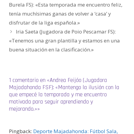
a
Burela FS): «Esta temporada me encuentro feliz,
b
r
tenía muchísimas ganas de volver a ‘casa’ y
e
e
n
disfrutar de la liga española.»
u
n
Iria Saeta (Jugadora de Poio Pescamar FS):
a
v
e
«Tenemos una gran plantilla y estamos en una
n
t
buena situación en la clasificación.»
a
n
a
n
u
e
v
a
)
1 comentario en «Andrea Feijóo (Jugadora
Majadahonda FSF): «Mantengo la ilusión con la
que empecé la temporada y me encuentro
motivada para seguir aprendiendo y
mejorando.»»
Pingback:
Deporte Majadahonda: Fútbol Sala,