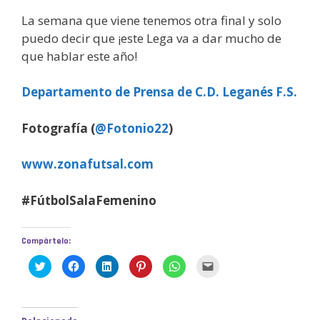
La semana que viene tenemos otra final y solo
puedo decir que ¡este Lega va a dar mucho de
que hablar este año!
Departamento de Prensa de C.D. Leganés F.S.
Fotografía (
@Fotonio22
)
www.zonafutsal.com
#FútbolSalaFemenino
Compártelo:
H
H
H
H
H
H
a
a
a
a
a
a
z
z
z
z
z
z
c
c
c
c
c
c
l
l
l
l
l
l
i
i
i
i
i
i
c
c
c
c
c
c