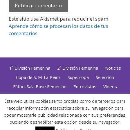
Este sitio usa Akismet para reducir el spam.
Aprende cómo se procesan los datos de tus
comentarios
.
1ª División Femenina
2ª División Femenina
Noticias
Copa de S. M. La Reina
Supercopa
Selección
Fútbol Sala Base Femenino
Entrevistas
Vídeos
Opinión
Altas, Bajas y Renovaciones
ZonaFutsal TV
Esta web utiliza cookies tanto propias como de terceros para
Política de Privacidad
|
Uso de Cookies
|
Contacto
recopilar información estadística sobre su navegación para
Diseñado con mimo y esmero por
Jorge Cobos
· Desarrollado
poder mostrarle publicidad relacionada con sus preferencias,
con WordPress
pudiendo deshabilitar esta opción desde su navegador.
· ©2026 Zonafutsal ·