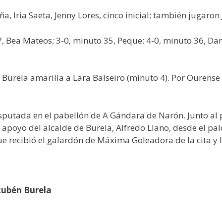
a, Iria Saeta, Jenny Lores, cinco inicial; también jugaro
7, Bea Mateos; 3-0, minuto 35, Peque; 4-0, minuto 36, Dan
r Burela amarilla a Lara Balseiro (minuto 4). Por Ourense
disputada en el pabellón de A Gándara de Narón. Junto al 
 apoyo del alcalde de Burela, Alfredo Llano, desde el pa
ue recibió el galardón de Máxima Goleadora de la cita y 
Rubén Burela