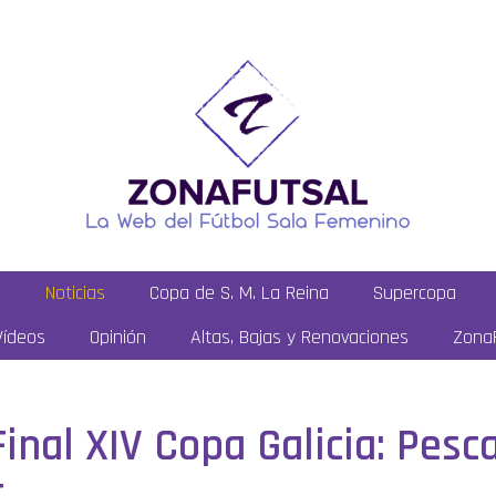
a
Noticias
Copa de S. M. La Reina
Supercopa
Vídeos
Opinión
Altas, Bajas y Renovaciones
ZonaF
Final XIV Copa Galicia: Pes