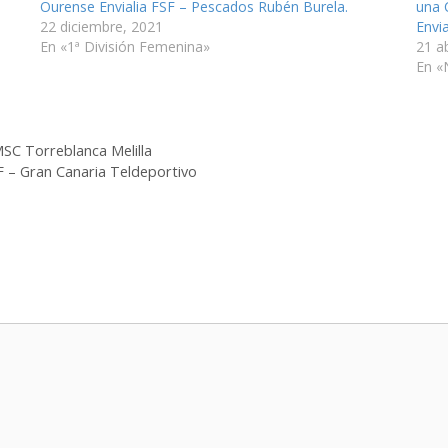
Ourense Envialia FSF – Pescados Rubén Burela.
una 
22 diciembre, 2021
Envia
En «1ª División Femenina»
21 ab
En «
MSC Torreblanca Melilla
SF – Gran Canaria Teldeportivo