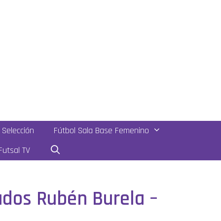
Selección
Fútbol Sala Base Femenino
utsal TV
cados Rubén Burela –