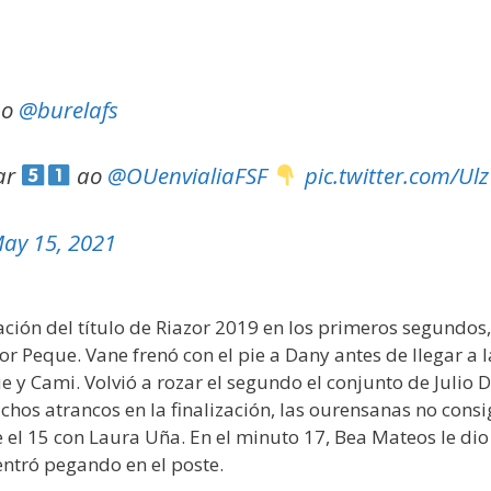
 o
@burelafs
tar
ao
@OUenvialiaFSF
pic.twitter.com/U
ay 15, 2021
ión del título de Riazor 2019 en los primeros segundos,
r Peque. Vane frenó con el pie a Dany antes de llegar a 
y Cami. Volvió a rozar el segundo el conjunto de Julio 
chos atrancos en la finalización, las ourensanas no consi
e el 15 con Laura Uña. En el minuto 17, Bea Mateos le di
entró pegando en el poste.