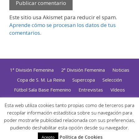
Este sitio usa Akismet para reducir el spam.
Aprende cómo se procesan los datos de tus
comentarios
.
1ª División Femenina
2ª División Femenina
Noticias
Copa de S. M. La Reina
Supercopa
Selección
Fútbol Sala Base Femenino
Entrevistas
Vídeos
Opinión
Altas, Bajas y Renovaciones
ZonaFutsal TV
Esta web utiliza cookies tanto propias como de terceros para
Política de Privacidad
|
Uso de Cookies
|
Contacto
recopilar información estadística sobre su navegación para
Diseñado con mimo y esmero por
Jorge Cobos
· Desarrollado
poder mostrarle publicidad relacionada con sus preferencias,
con WordPress
pudiendo deshabilitar esta opción desde su navegador.
· ©2026 Zonafutsal ·
Política de Cookies
Acepto