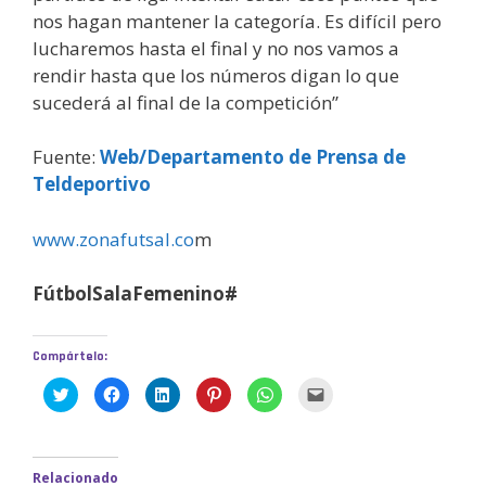
nos hagan mantener la categoría. Es difícil pero
lucharemos hasta el final y no nos vamos a
rendir hasta que los números digan lo que
sucederá al final de la competición”
Fuente:
Web/Departamento de Prensa de
Teldeportivo
www.zonafutsal.co
m
FútbolSalaFemenino#
Compártelo:
H
H
H
H
H
H
a
a
a
a
a
a
z
z
z
z
z
z
c
c
c
c
c
c
l
l
l
l
l
l
i
i
i
i
i
i
c
c
c
c
c
c
Relacionado
p
p
p
p
p
p