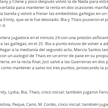
ny y Cilene y poco después volvió la de Neda para estrell
acertada para mantener la renta en dos ocasiones mariña
a banda y volvió a frenar las embestidas gallegas en un 
 a Emily, que se le fue desviado. Bia y Thais pusieron el 
1-0.
rtera jugadora en el minuto 24 con una presión asfixian
a las gallegas, en el 25. Bia a punto estuvo de volver a ad
legar a la medianía del segundo acto, Marcio Santos tam
on un autogol de Thais en un error de pase en su propia
tería, en la recta final, Jozi salvó a las Guerreiras en do
como mantener a salvo los tres puntos, provocando la pr
ily, Lydia, Bia, Thais, cinco inicial; también jugaron Fe
istina, Peque, Cami, M. Cortés, cinco inicial; también jug