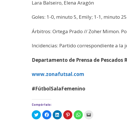
Lara Balseiro, Elena Aragón
Goles: 1-0, minuto 5, Emily; 1-1, minuto 25,
Árbitros: Ortega Prado // Zoher Mimon. Por
Incidencias: Partido correspondiente a la 
Departamento de Prensa de Pescados 
www.zonafutsal.com
#FútbolSalaFemenino
Compártelo:
H
H
H
H
H
H
a
a
a
a
a
a
z
z
z
z
z
z
c
c
c
c
c
c