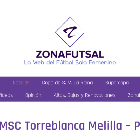
a
Noticias
Copa de S. M. La Reina
Supercopa
Vídeos
Opinión
Altas, Bajas y Renovaciones
ZonaF
: MSC Torreblanca Melilla –