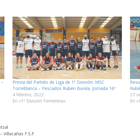
 –
Previa del Partido de Liga de 1ª División: MSC
Resu
Torreblanca – Pescados Rubén Burela. Jornada 16ª
Rubé
4 febrero, 2022
27 s
En «1ª División Femenina»
En «
tsal
 Villacañas F.S.F.