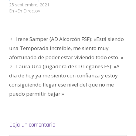
directo:
n
a
a
t
a
u
25 septiembre, 2021
a
n
n
a
n
n
n
a
a
n
a
a
En «En Directo»
u
n
n
a
n
m
e
u
u
n
u
i
v
e
e
u
e
g
a
v
v
e
v
o
)
a
a
v
a
(
)
)
a
)
S
)
e
Irene Samper (AD Alcorcón FSF): «Está siendo
a
b
r
una Temporada increíble, me siento muy
e
e
afortunada de poder estar viviendo todo esto. «
n
u
n
Laura Uña (Jugadora de CD Leganés FS): «A
a
v
día de hoy ya me siento con confianza y estoy
e
n
t
consiguiendo llegar ese nivel del que no me
a
n
puedo permitir bajar.»
a
n
u
e
v
a
)
Deja un comentario