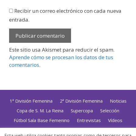
Recibir un correo electrónico con cada nueva
entrada.
Este sitio usa Akismet para reducir el spam.
Aprende cómo se procesan los datos de tus
comentarios
.
1ª División Femenina
2ª División Femenina
Noticias
Copa de S. M. La Reina
Supercopa
Selección
Fútbol Sala Base Femenino
Entrevistas
Vídeos
Opinión
Altas, Bajas y Renovaciones
ZonaFutsal TV
Esta web utiliza cookies tanto propias como de terceros para