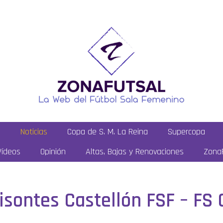
a
Noticias
Copa de S. M. La Reina
Supercopa
Vídeos
Opinión
Altas, Bajas y Renovaciones
ZonaF
Bisontes Castellón FSF – FS 