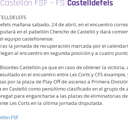
s Castellón FSF – FS
Castelldefels
TELLDELEFS
ldefels mañana sabado, 24 de abril, en el encuentro corr
sputará en el pabellón Chencho de Castelló y dará comienz
el equipo castellonense.
ras la jornada de recuperación marcada por el calendario
llegan al encuentro en segunda posición y a cuatro puntos
Bisontes Castellón ya que en caso de obtener la victoria
resultado en el encuentro entre Les Corts y CFS eixample
as por la plaza de Play Off de ascenso a Primera División
nta en Castelló como penúltimo clasificado en el grupo d
bregat para engancharse a las plazas de eliminatorias de c
te Les Corts en la última jornada disputada.
llón FSF