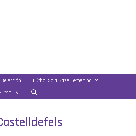
Selección
Fútbol Sala Base Femenino
utsal TV
Castelldefels