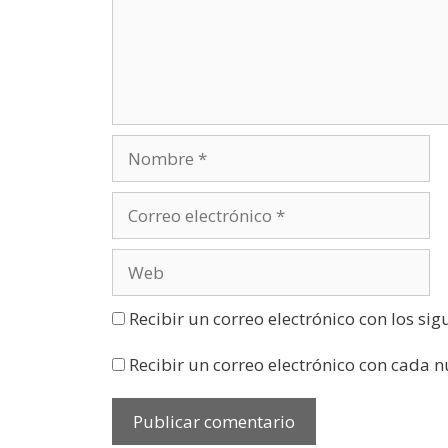
u
n
a
v
e
n
t
a
n
a
n
u
e
v
a
)
Recibir un correo electrónico con los si
Recibir un correo electrónico con cada 