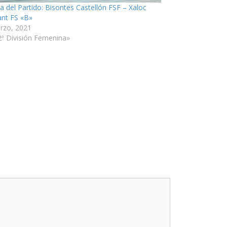
ia del Partido: Bisontes Castellón FSF – Xaloc
ant FS «B»
rzo, 2021
2ª División Femenina»