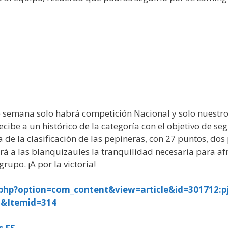
 semana solo habrá competición Nacional y solo nuestro p
cibe a un histórico de la categoría con el objetivo de seg
e la clasificación de las pepineras, con 27 puntos, dos 
rá a las blanquizaules la tranquilidad necesaria para af
rupo. ¡A por la victoria!
php?option=com_content&view=article&id=301712:pj0
o&Itemid=314