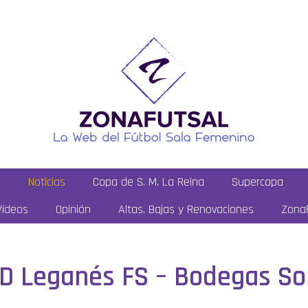
a
Noticias
Copa de S. M. La Reina
Supercopa
Vídeos
Opinión
Altas, Bajas y Renovaciones
ZonaF
 CD Leganés FS – Bodegas S