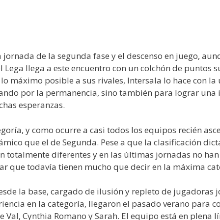
a jornada de la segunda fase y el descenso en juego, au
l Lega llega a este encuentro con un colchón de puntos su
o máximo posible a sus rivales, Intersala lo hace con la
eando por la permanencia, sino también para lograr una 
chas esperanzas.
goría, y como ocurre a casi todos los equipos recién asc
ámico que el de Segunda. Pese a que la clasificación dic
son totalmente diferentes y en las últimas jornadas no h
rar que todavía tienen mucho que decir en la máxima cat
sde la base, cargado de ilusión y repleto de jugadoras j
riencia en la categoría, llegaron el pasado verano para 
Val, Cynthia Romano y Sarah. El equipo está en plena l