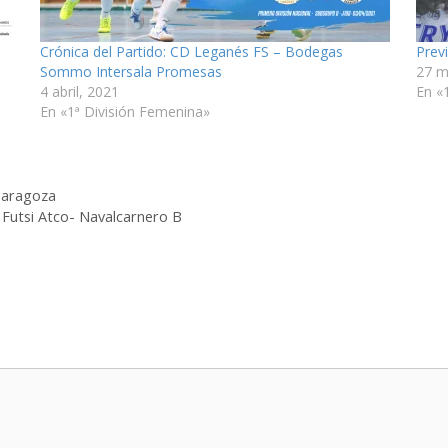
Crónica del Partido: CD Leganés FS – Bodegas
Prev
Sommo Intersala Promesas
27 m
4 abril, 2021
En «
En «1ª División Femenina»
 Zaragoza
– Futsi Atco- Navalcarnero B