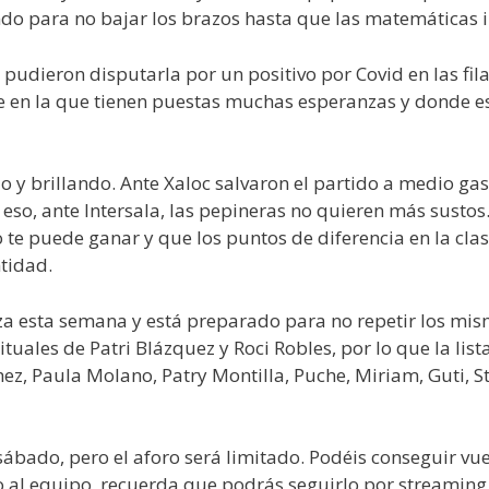
ndo para no bajar los brazos hasta que las matemáticas i
pudieron disputarla por un positivo por Covid en las fil
en la que tienen puestas muchas esperanzas y donde est
 y brillando. Ante Xaloc salvaron el partido a medio gas
r eso, ante Intersala, las pepineras no quieren más sust
 te puede ganar y que los puntos de diferencia en la clasi
tidad.
za esta semana y está preparado para no repetir los mis
uales de Patri Blázquez y Roci Robles, por lo que la list
z, Paula Molano, Patry Montilla, Puche, Miriam, Guti, St
bado, pero el aforo será limitado. Podéis conseguir vues
o al equipo, recuerda que podrás seguirlo por streaming 