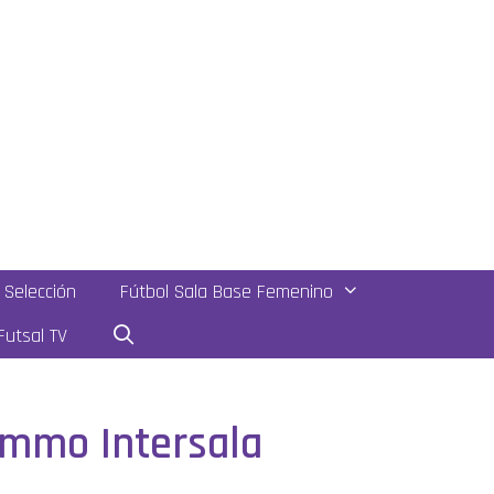
Selección
Fútbol Sala Base Femenino
utsal TV
ommo Intersala