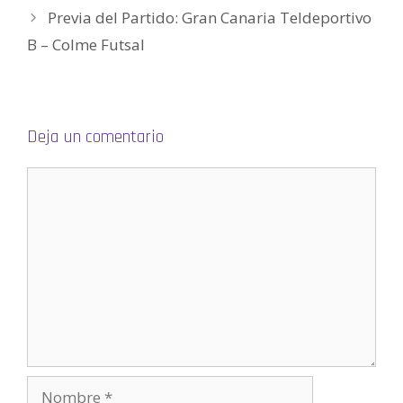
n
Previa del Partido: Gran Canaria Teldeportivo
u
n
a
B – Colme Futsal
v
e
n
t
a
n
a
n
Deja un comentario
u
e
v
a
)