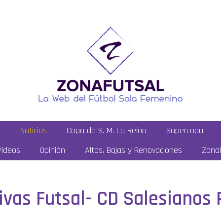
a
Noticias
Copa de S. M. La Reina
Supercopa
Vídeos
Opinión
Altas, Bajas y Renovaciones
ZonaF
Rivas Futsal- CD Salesianos