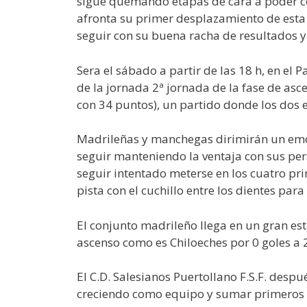
sigue quemando etapas de cara a poder co
afronta su primer desplazamiento de esta 
seguir con su buena racha de resultados y 
Sera el sábado a partir de las 18 h, en e
de la jornada 2ª jornada de la fase de ascen
con 34 puntos), un partido donde los dos 
Madrileñas y manchegas dirimirán un emoc
seguir manteniendo la ventaja con sus pe
seguir intentado meterse en los cuatro pr
pista con el cuchillo entre los dientes par
El conjunto madrileño llega en un gran est
ascenso como es Chiloeches por 0 goles a 
El C.D. Salesianos Puertollano F.S.F. desp
creciendo como equipo y sumar primeros p