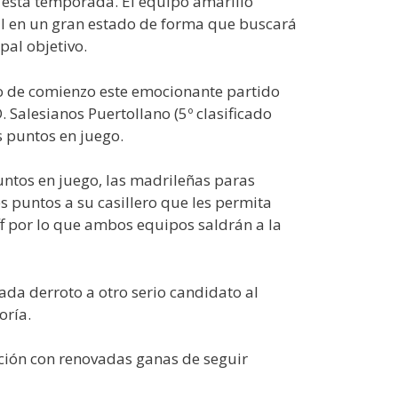
 esta temporada. El equipo amarillo
val en un gran estado de forma que buscará
pal objetivo.
do de comienzo este emocionante partido
D. Salesianos Puertollano (5º clasificado
s puntos en juego.
ntos en juego, las madrileñas paras
 puntos a su casillero que les permita
ff por lo que ambos equipos saldrán a la
ada derroto a otro serio candidato al
oría.
tición con renovadas ganas de seguir