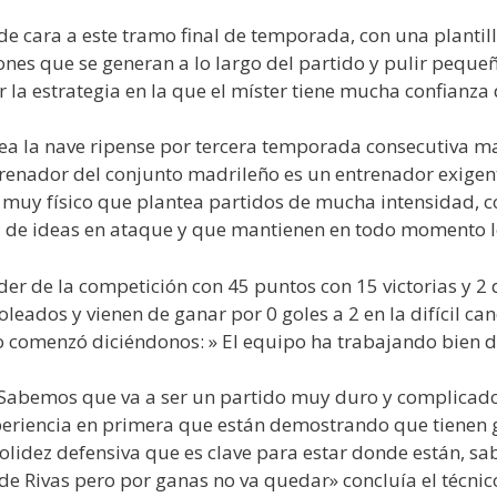
e cara a este tramo final de temporada, con una planti
iones que se generan a lo largo del partido y pulir pequ
r la estrategia en la que el míster tiene mucha confianza
nea la nave ripense por tercera temporada consecutiva 
trenador del conjunto madrileño es un entrenador exigent
 muy físico que plantea partidos de mucha intensidad, 
ad de ideas en ataque y que mantienen en todo momento l
der de la competición con 45 puntos con 15 victorias y 2 
eados y vienen de ganar por 0 goles a 2 en la difícil ca
lo comenzó diciéndonos: » El equipo ha trabajando bien 
«Sabemos que va a ser un partido muy duro y complicado
xperiencia en primera que están demostrando que tienen
lidez defensiva que es clave para estar donde están, s
de Rivas pero por ganas no va quedar» concluía el técnico