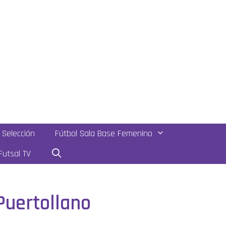
Selección
Fútbol Sala Base Femenino
utsal TV
 Puertollano