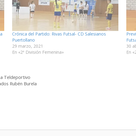
ia
Crónica del Partido: Rivas Futsal- CD Salesianos
Prev
Puertollano
Futs
29 marzo, 2021
30 ab
En «2ª División Femenina»
En «
ia Teldeportivo
cados Rubén Burela