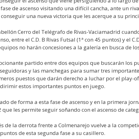
nseguir el ascenso que viene persiguiendo a lo largo de
fase de ascenso visitando una difícil cancha, ante un ri
conseguir una nueva victoria que les acerque a su princi
l Pabellón Cerro del Telégrafo de Rivas-Vaciamadrid cuan
so, entre el C.D. B Rivas Futsal (1ª con 45 puntos) y el C.
equipos no harán concesiones a la galería en busca de lo
ionante partido entre dos equipos que buscarán los pu
rseguidoras y las manchegas para sumar tres importantes
imeros puestos que darán derecho a luchar por el play-o
a dirimir estos importantes puntos en juego.
ado de forma a esta fase de ascenso y en la primera jorn
2 que les permite seguir soñando con el ascenso de categ
ués de la derrota frente a Colmenarejo vuelve a la compe
untos de esta segunda fase a su casillero.