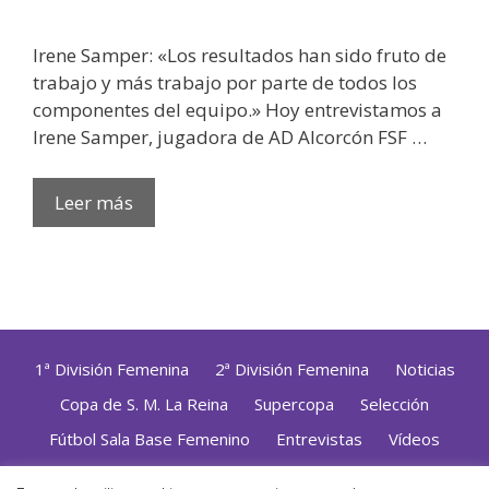
Irene Samper: «Los resultados han sido fruto de
trabajo y más trabajo por parte de todos los
componentes del equipo.» Hoy entrevistamos a
Irene Samper, jugadora de AD Alcorcón FSF …
Leer más
1ª División Femenina
2ª División Femenina
Noticias
Copa de S. M. La Reina
Supercopa
Selección
Fútbol Sala Base Femenino
Entrevistas
Vídeos
Opinión
Altas, Bajas y Renovaciones
ZonaFutsal TV