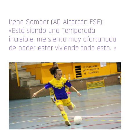
Irene Samper (AD Alcorcón FSF):
«Está siendo una Temporada
increíble, me siento muy afortunada
de poder estar viviendo todo esto. «