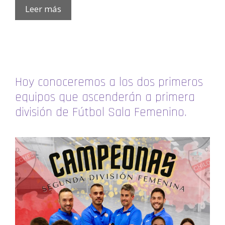
Leer más
Hoy conoceremos a los dos primeros
equipos que ascenderán a primera
división de Fútbol Sala Femenino.