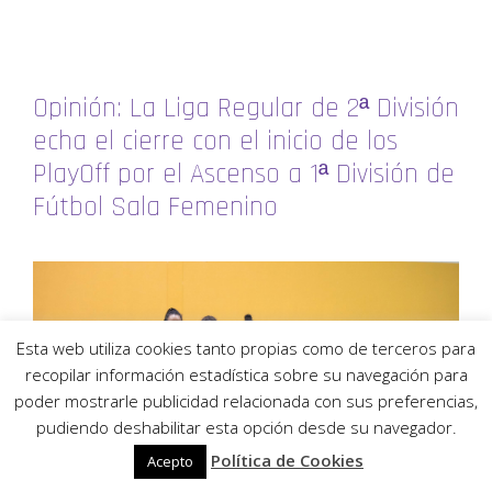
Opinión: La Liga Regular de 2ª División
echa el cierre con el inicio de los
PlayOff por el Ascenso a 1ª División de
Fútbol Sala Femenino
Esta web utiliza cookies tanto propias como de terceros para
recopilar información estadística sobre su navegación para
poder mostrarle publicidad relacionada con sus preferencias,
pudiendo deshabilitar esta opción desde su navegador.
Política de Cookies
Acepto