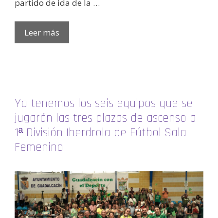
partido de ida de la …
Leer más
Ya tenemos los seis equipos que se
jugarán las tres plazas de ascenso a
1ª División Iberdrola de Fútbol Sala
Femenino