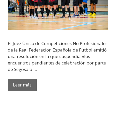
El Juez Único de Competiciones No Profesionales
de la Real Federación Española de Fútbol emitió
una resolución en la que suspendía «los
encuentros pendientes de celebración por parte
de Segosala …
Leer más