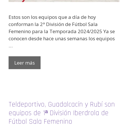
Estos son los equipos que a día de hoy
conforman la 2ª División de Fútbol Sala
Femenino para la Temporada 2024/2025 Ya se
conocen desde hace unas semanas los equipos
…
Leer más
Teldeportivo, Guadalcacín y Rubí son
equipos de 1ª División Iberdrola de
Fútbol Sala Femenino