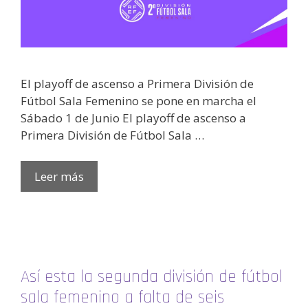
El playoff de ascenso a Primera División de
Fútbol Sala Femenino se pone en marcha el
Sábado 1 de Junio El playoff de ascenso a
Primera División de Fútbol Sala …
Leer más
Así esta la segunda división de fútbol
sala femenino a falta de seis