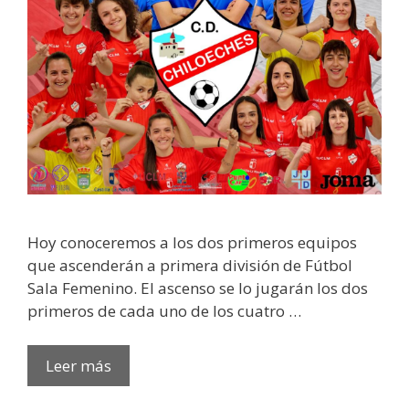
Hoy conoceremos a los dos primeros equipos
que ascenderán a primera división de Fútbol
Sala Femenino. El ascenso se lo jugarán los dos
primeros de cada uno de los cuatro …
Leer más