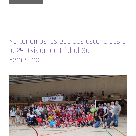
Ya tenemos los equipos ascendidos a
la 2ª División de Fútbol Sala
Femenino