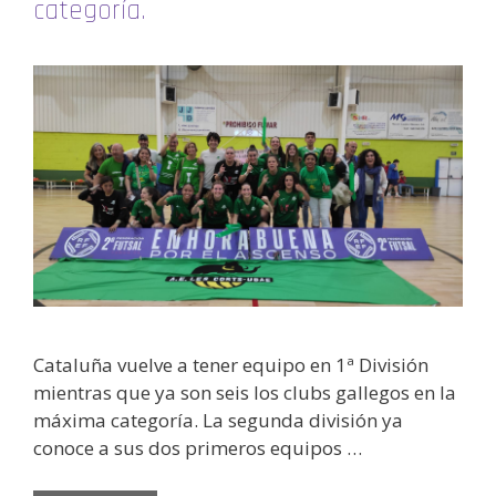
categoría.
Cataluña vuelve a tener equipo en 1ª División
mientras que ya son seis los clubs gallegos en la
máxima categoría. La segunda división ya
conoce a sus dos primeros equipos …