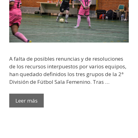
A falta de posibles renuncias y de resoluciones
de los recursos interpuestos por varios equipos,
han quedado definidos los tres grupos de la 2ª
División de Fútbol Sala Femenino. Tras …
Leer más