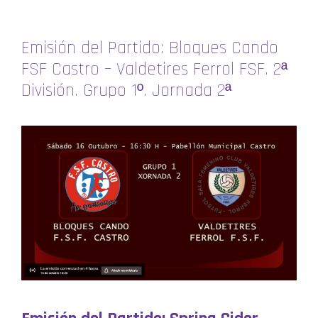
Emisión del Partido: Bloques Cando
FSF Castro – Valdetires Ferrol FSF. 2ª
División. Grupo 1º. Jornada 2ª