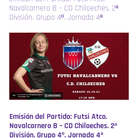
Navalcarnero B – CD Chiloeches. 2ª
División. Grupo 4º. Jornada 4ª
Emisión del Partido: Futsi Atco.
Navalcarnero B – CD Chiloeches. 2ª
División. Grupo 4º. Jornada 4ª