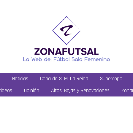
a
Noticias
Copa de S. M. La Reina
Supercopa
Vídeos
Opinión
Altas, Bajas y Renovaciones
ZonaF