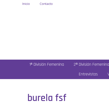
Inicio
Contacto
1ª División Femenina
2ª División Femenin
Entrevistas
burela fsf