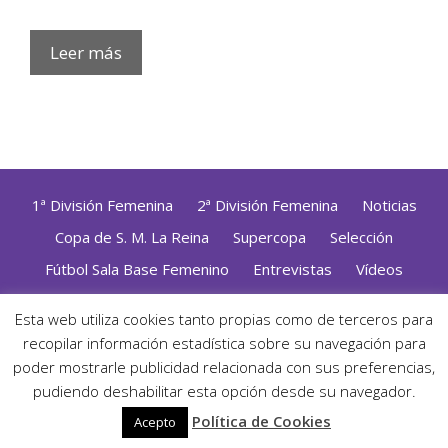
Leer más
1ª División Femenina
2ª División Femenina
Noticias
Copa de S. M. La Reina
Supercopa
Selección
Fútbol Sala Base Femenino
Entrevistas
Vídeos
Opinión
Altas, Bajas y Renovaciones
ZonaFutsal TV
Esta web utiliza cookies tanto propias como de terceros para
recopilar información estadística sobre su navegación para
Política de Privacidad
|
Uso de Cookies
|
Contacto
Diseñado con mimo y esmero por
Jorge Cobos
· Desarrollado
poder mostrarle publicidad relacionada con sus preferencias,
con WordPress
pudiendo deshabilitar esta opción desde su navegador.
· ©2026 Zonafutsal ·
Política de Cookies
Acepto