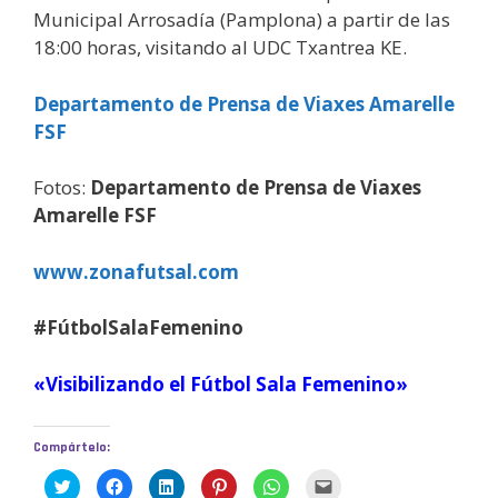
Municipal Arrosadía (Pamplona) a partir de las
18:00 horas, visitando al UDC Txantrea KE.
Departamento de Prensa de Viaxes Amarelle
FSF
Fotos:
Departamento de Prensa de Viaxes
Amarelle FSF
www.zonafutsal.com
#FútbolSalaFemenino
«Visibilizando el Fútbol Sala Femenino»
Compártelo:
H
H
H
H
H
H
a
a
a
a
a
a