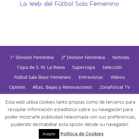
1ª División Femenina
2ª División Femenina
Noticias
Copa de S. M. La Reina
Supercopa
Selección
Fútbol Sala Base Femenino
Entrevistas
Vídeos
Opinión
Altas, Bajas y Renovaciones
ZonaFutsal TV
Política de Privacidad
|
Uso de Cookies
|
Contacto
Esta web utiliza cookies tanto propias como de terceros para
Diseñado con mimo y esmero por
Jorge Cobos
· Desarrollado
recopilar información estadística sobre su navegación para
con WordPress
poder mostrarle publicidad relacionada con sus preferencias,
· ©2026 Zonafutsal ·
pudiendo deshabilitar esta opción desde su navegador.
Política de Cookies
Acepto