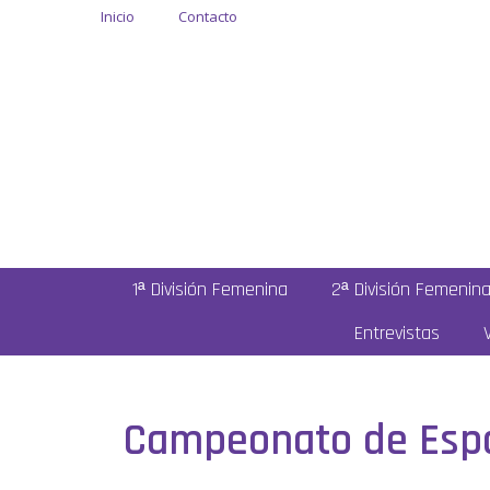
Inicio
Contacto
1ª División Femenina
2ª División Femenin
Entrevistas
Campeonato de Españ