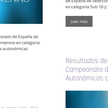
de España de Selecci
en categoría Sub 16 y 
Leer más
eonato de España de
emenino en categoría
nes autonómicas
Resultados de 
Campeonato d
Autonómicas d