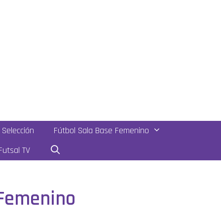
Selección
Fútbol Sala Base Femenino
utsal TV
 Femenino