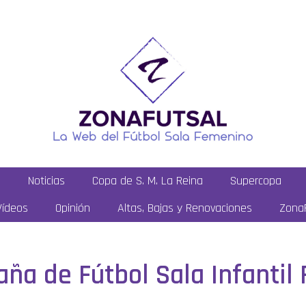
a
Noticias
Copa de S. M. La Reina
Supercopa
Vídeos
Opinión
Altas, Bajas y Renovaciones
ZonaF
a de Fútbol Sala Infantil