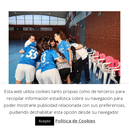
Esta web utiliza cookies tanto propias como de terceros para
recopilar información estadística sobre su navegación para
Crónica del Partido de Liga de 1ª División de
poder mostrarle publicidad relacionada con sus preferencias,
Fútbol Sala Femenino: Rayo Majadahonda – MSC
pudiendo deshabilitar esta opción desde su navegador.
Torreblanca . Jornada 23ª Victoria clara del MSC
Política de Cookies
Acepto
Torreblanca ante el Rayo Majadahonda (2-6) …