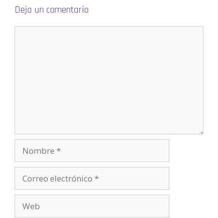
e
Deja un comentario
v
a
)