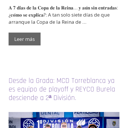
𝐀 𝟕 𝐝𝐢́𝐚𝐬 𝐝𝐞 𝐥𝐚 𝐂𝐨𝐩𝐚 𝐝𝐞 𝐥𝐚 𝐑𝐞𝐢𝐧𝐚… 𝐲 𝐚𝐮́𝐧 𝐬𝐢𝐧 𝐞𝐧𝐭𝐫𝐚𝐝𝐚𝐬:
¿𝐜𝐨́𝐦𝐨 𝐬𝐞 𝐞𝐱𝐩𝐥𝐢𝐜𝐚?: A tan solo siete días de que
arranque la Copa de la Reina de …
Leer más
Desde la Grada: MCD Torreblanca ya
es equipo de playoff y REYCO Burela
desciende a 2ª División.