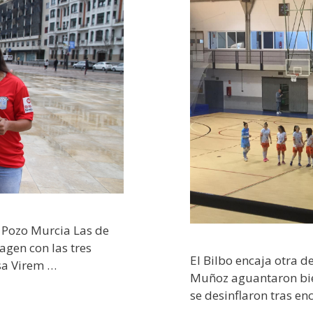
l Pozo Murcia Las de
gen con las tres
El Bilbo encaja otra d
sa Virem …
Muñoz aguantaron bie
se desinflaron tras en