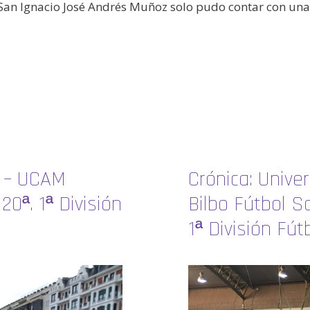
 San Ignacio José Andrés Muñoz solo pudo contar con una 
o – UCAM
Crónica: Unive
0ª. 1ª División
Bilbo Fútbol S
1ª División Fú