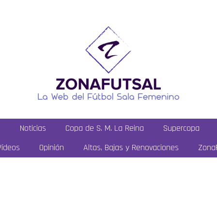
a
Noticias
Copa de S. M. La Reina
Supercopa
Vídeos
Opinión
Altas, Bajas y Renovaciones
ZonaF