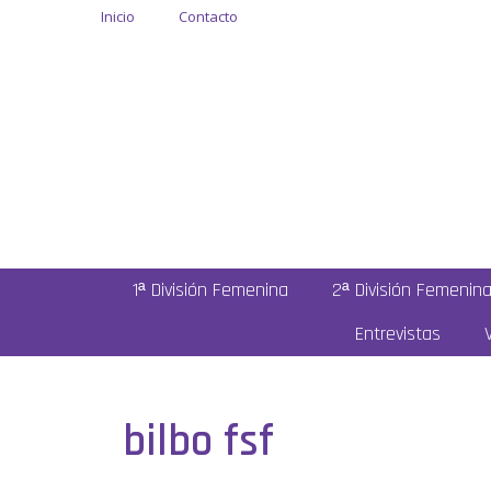
Inicio
Contacto
1ª División Femenina
2ª División Femenin
Entrevistas
bilbo fsf