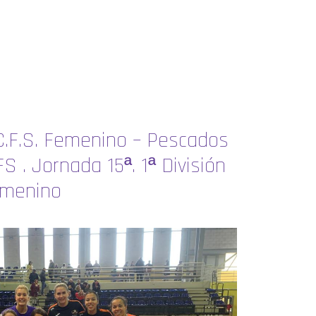
 C.F.S. Femenino – Pescados
S . Jornada 15ª. 1ª División
emenino