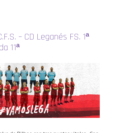
C.F.S. – CD Leganés FS. 1ª
da 11ª