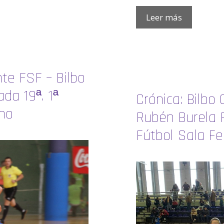
Leer más
nte FSF – Bilbo
da 19ª. 1ª
Crónica: Bilbo
ino
Rubén Burela F
Fútbol Sala F