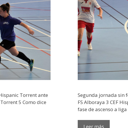
 Hispanic Torrent ante
Segunda jornada sin fo
c Torrent 5 Como dice
FS Alboraya 3 CEF His
fase de ascenso a lig
Leer más