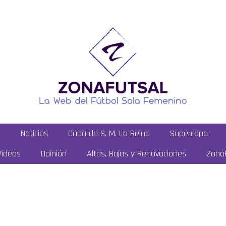
a
Noticias
Copa de S. M. La Reina
Supercopa
Vídeos
Opinión
Altas, Bajas y Renovaciones
ZonaF