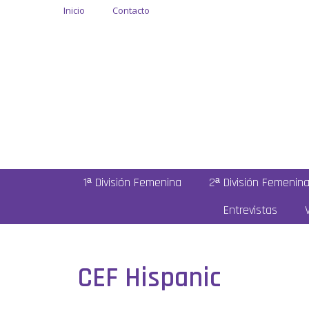
Inicio
Contacto
1ª División Femenina
2ª División Femenin
Entrevistas
CEF Hispanic