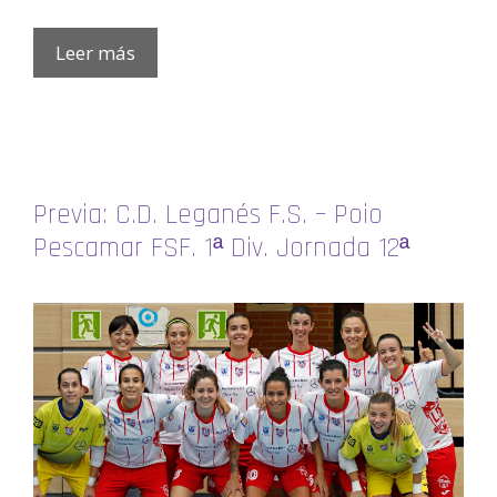
Leer más
Previa: C.D. Leganés F.S. – Poio
Pescamar FSF. 1ª Div. Jornada 12ª