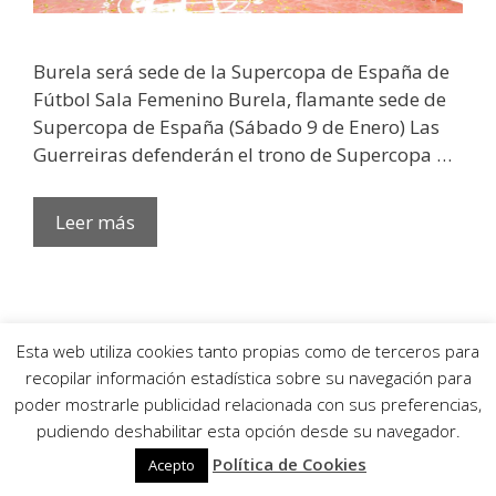
Burela será sede de la Supercopa de España de
Fútbol Sala Femenino Burela, flamante sede de
Supercopa de España (Sábado 9 de Enero) Las
Guerreiras defenderán el trono de Supercopa …
Leer más
Esta web utiliza cookies tanto propias como de terceros para
Pescados Rubén Burela Campeón de
recopilar información estadística sobre su navegación para
poder mostrarle publicidad relacionada con sus preferencias,
la Copa de la Reina 2019/2020
pudiendo deshabilitar esta opción desde su navegador.
Política de Cookies
Acepto