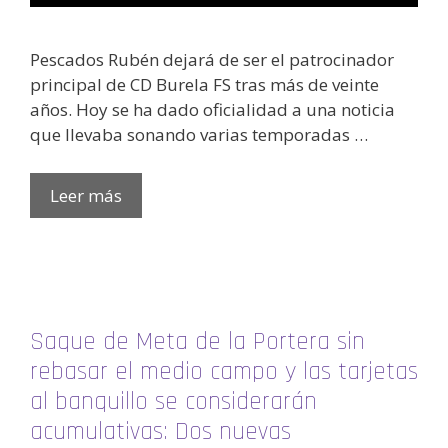
Pescados Rubén dejará de ser el patrocinador
principal de CD Burela FS tras más de veinte
años. Hoy se ha dado oficialidad a una noticia
que llevaba sonando varias temporadas …
Leer más
Saque de Meta de la Portera sin
rebasar el medio campo y las tarjetas
al banquillo se considerarán
acumulativas: Dos nuevas