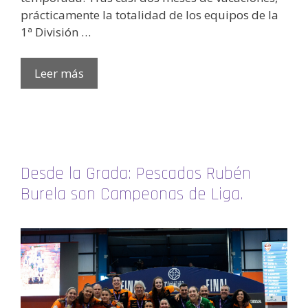
prácticamente la totalidad de los equipos de la
1ª División …
Leer más
Desde la Grada: Pescados Rubén
Burela son Campeonas de Liga.