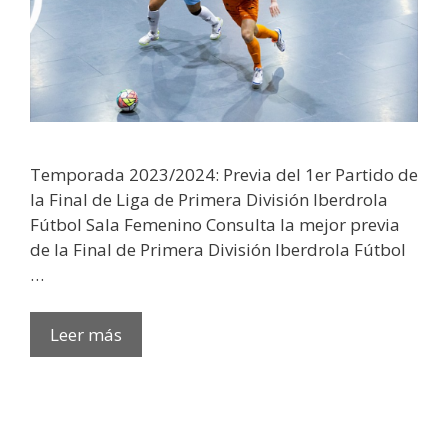
Temporada 2023/2024: Previa del 1er Partido de
la Final de Liga de Primera División Iberdrola
Fútbol Sala Femenino Consulta la mejor previa
de la Final de Primera División Iberdrola Fútbol
…
Leer más