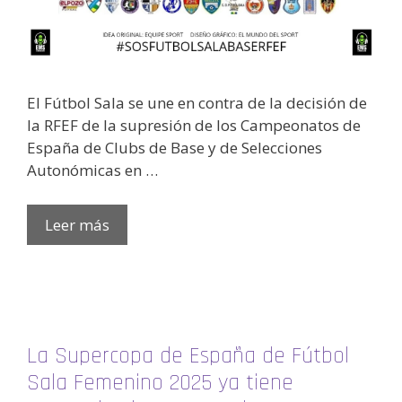
El Fútbol Sala se une en contra de la decisión de
la RFEF de la supresión de los Campeonatos de
España de Clubs de Base y de Selecciones
Autonómicas en …
Leer más
La Supercopa de España de Fútbol
Sala Femenino 2025 ya tiene