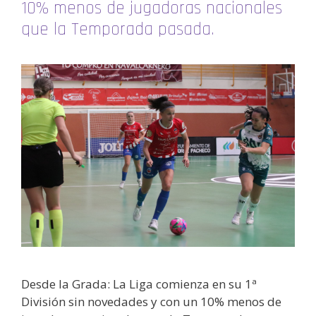
10% menos de jugadoras nacionales
que la Temporada pasada.
Desde la Grada: La Liga comienza en su 1ª
División sin novedades y con un 10% menos de