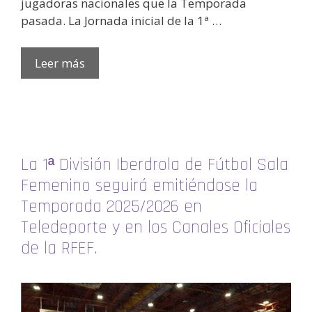
jugadoras nacionales que la Temporada
pasada. La Jornada inicial de la 1ª …
Leer más
La 1ª División Iberdrola de Fútbol Sala
Femenino seguirá emitiéndose la
Temporada 2025/2026 en
Teledeporte y en los Canales Oficiales
de la RFEF.