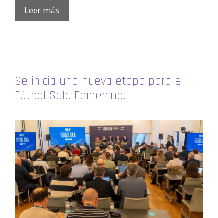
Leer más
Se inicia una nueva etapa para el
Fútbol Sala Femenino.