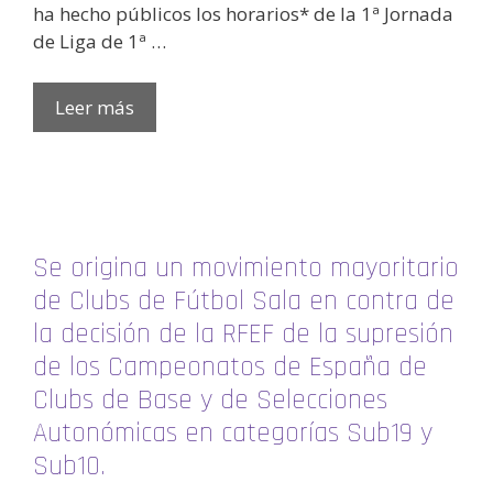
ha hecho públicos los horarios* de la 1ª Jornada
de Liga de 1ª …
Leer más
Se origina un movimiento mayoritario
de Clubs de Fútbol Sala en contra de
la decisión de la RFEF de la supresión
de los Campeonatos de España de
Clubs de Base y de Selecciones
Autonómicas en categorías Sub19 y
Sub10.