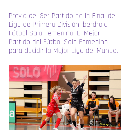
Previa del 3er Partido de la Final de
Liga de Primera División Iberdrola
Fútbol Sala Femenino: El Mejor
Partido del Fútbol Sala Femenino
para decidir la Mejor Liga del Mundo.