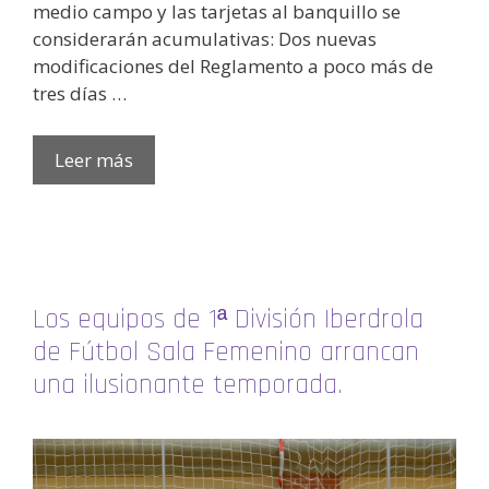
medio campo y las tarjetas al banquillo se
considerarán acumulativas: Dos nuevas
modificaciones del Reglamento a poco más de
tres días …
Leer más
Los equipos de 1ª División Iberdrola
de Fútbol Sala Femenino arrancan
una ilusionante temporada.