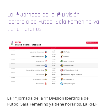
La 1ª Jornada de la 1ª División
Iberdrola de Fútbol Sala Femenino ya
tiene horarios.
La 1ª Jornada de la 1ª División Iberdrola de
Fútbol Sala Femenino ya tiene horarios. La RFEF