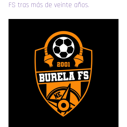
FS tras más de veinte años.