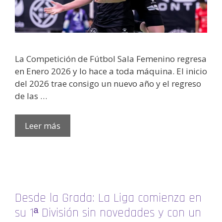
La Competición de Fútbol Sala Femenino regresa
en Enero 2026 y lo hace a toda máquina. El inicio
del 2026 trae consigo un nuevo año y el regreso
de las …
Leer más
Desde la Grada: La Liga comienza en
su 1ª División sin novedades y con un