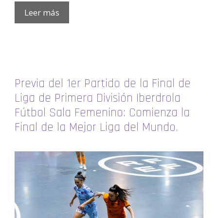
Leer más
Previa del 1er Partido de la Final de
Liga de Primera División Iberdrola
Fútbol Sala Femenino: Comienza la
Final de la Mejor Liga del Mundo.