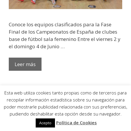
Conoce los equipos clasificados para la Fase
Final de los Campeonatos de España de clubes
base de fútbol sala femenino Entre el viernes 2 y
el domingo 4 de Junio …
Leer más
Esta web utiliza cookies tanto propias como de terceros para
recopilar información estadística sobre su navegación para
Sorteada la Fase Previa de los
poder mostrarle publicidad relacionada con sus preferencias,
pudiendo deshabilitar esta opción desde su navegador.
Campeonatos de España de clubes
Política de Cookies
base de fútbol sala femenino
Acepto