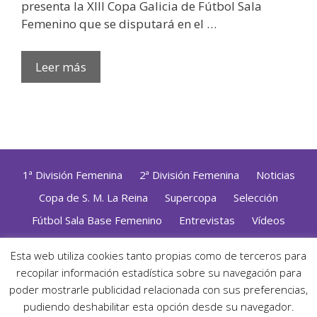
presenta la XIII Copa Galicia de Fútbol Sala
Femenino que se disputará en el …
Leer más
1ª División Femenina
2ª División Femenina
Noticias
Copa de S. M. La Reina
Supercopa
Selección
Fútbol Sala Base Femenino
Entrevistas
Vídeos
Opinión
Altas, Bajas y Renovaciones
ZonaFutsal TV
Esta web utiliza cookies tanto propias como de terceros para
Política de Privacidad
|
Uso de Cookies
|
Contacto
recopilar información estadística sobre su navegación para
Diseñado con mimo y esmero por
Jorge Cobos
· Desarrollado
poder mostrarle publicidad relacionada con sus preferencias,
con WordPress
pudiendo deshabilitar esta opción desde su navegador.