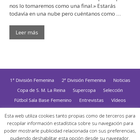
nos lo tomaremos como una final.» Estarás
todavía en una nube pero cuéntanos como …
Leer más
1ª División Femenina
2ª División Femenina
Noticias
Copa de S. M. La Reina
Supercopa
Selección
Fútbol Sala Base Femenino
Entrevistas
Vídeos
Opinión
Altas, Bajas y Renovaciones
ZonaFutsal TV
Esta web utiliza cookies tanto propias como de terceros para
recopilar información estadística sobre su navegación para
Política de Privacidad
|
Uso de Cookies
|
Contacto
Diseñado con mimo y esmero por
Jorge Cobos
· Desarrollado
poder mostrarle publicidad relacionada con sus preferencias,
con WordPress
pudiendo deshabilitar esta opción desde su navegador.