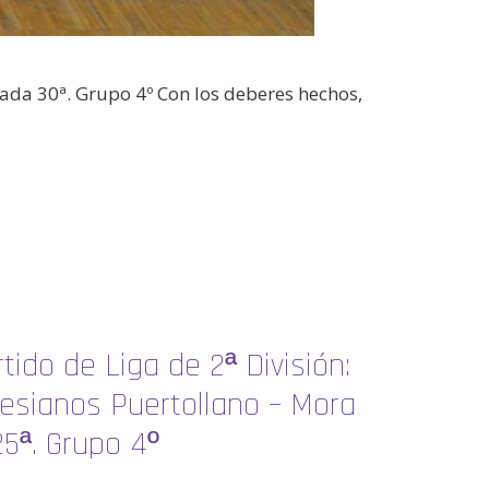
nada 30ª. Grupo 4º Con los deberes hechos,
tido de Liga de 2ª División:
esianos Puertollano – Mora
5ª. Grupo 4º