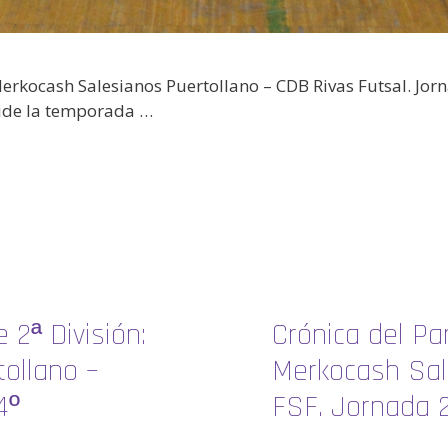
 Merkocash Salesianos Puertollano – CDB Rivas Futsal. Jor
pide la temporada …
 2ª División:
Crónica del Par
ollano –
Merkocash Sal
4º
FSF. Jornada 2