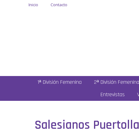
Inicio
Contacto
1ª División Femenina
2ª División Femenin
Entrevistas
Salesianos Puertoll