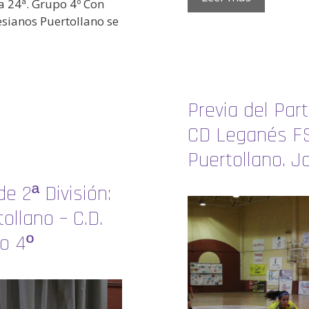
a 24ª. Grupo 4º Con
lesianos Puertollano se
Previa del Part
CD Leganés FS
Puertollano. J
e 2ª División:
llano – C.D.
o 4º