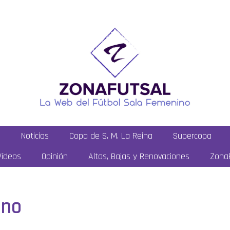
a
Noticias
Copa de S. M. La Reina
Supercopa
Vídeos
Opinión
Altas, Bajas y Renovaciones
ZonaF
ano