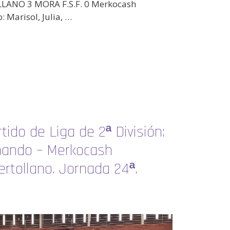
ANO 3 MORA F.S.F. 0 Merkocash
: Marisol, Julia, …
tido de Liga de 2ª División:
nando – Merkocash
rtollano. Jornada 24ª.