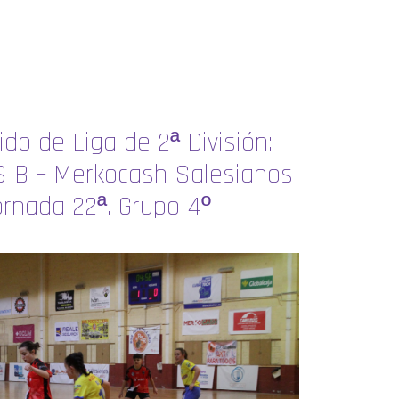
ido de Liga de 2ª División:
 B – Merkocash Salesianos
ornada 22ª. Grupo 4º