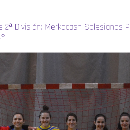
de 2ª División: Merkocash Salesianos 
4º