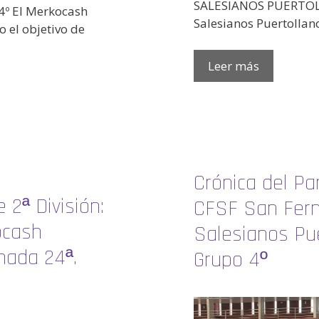
SALESIANOS PUERTOLL
4º El Merkocash
Salesianos Puertollano
 el objetivo de
Leer más
Crónica del Par
 2ª División:
CFSF San Fer
ocash
Salesianos Pue
nada 24ª.
Grupo 4º