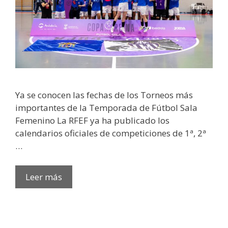
Ya se conocen las fechas de los Torneos más
importantes de la Temporada de Fútbol Sala
Femenino La RFEF ya ha publicado los
calendarios oficiales de competiciones de 1ª, 2ª
…
Leer más