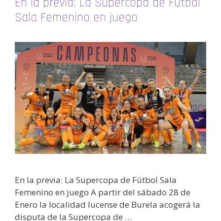
En la previa: La Supercopa de Fútbol
Sala Femenino en juego
En la previa: La Supercopa de Fútbol Sala
Femenino en juego A partir del sábado 28 de
Enero la localidad lucense de Burela acogerá la
disputa de la Supercopa de …