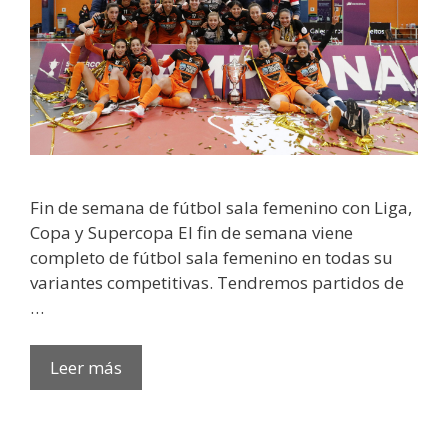
Fin de semana de fútbol sala femenino con Liga,
Copa y Supercopa El fin de semana viene
completo de fútbol sala femenino en todas su
variantes competitivas. Tendremos partidos de
…
Leer más