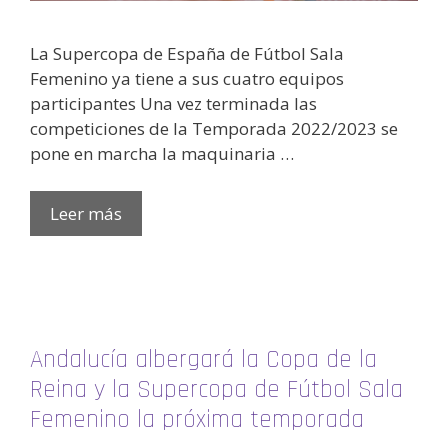
La Supercopa de España de Fútbol Sala
Femenino ya tiene a sus cuatro equipos
participantes Una vez terminada las
competiciones de la Temporada 2022/2023 se
pone en marcha la maquinaria …
Leer más
Andalucía albergará la Copa de la
Reina y la Supercopa de Fútbol Sala
Femenino la próxima temporada