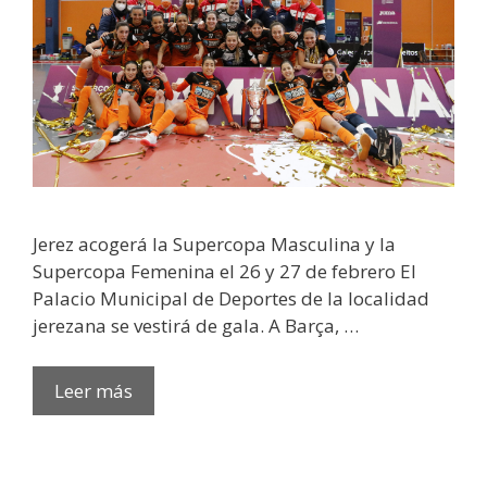
Jerez acogerá la Supercopa Masculina y la
Supercopa Femenina el 26 y 27 de febrero El
Palacio Municipal de Deportes de la localidad
jerezana se vestirá de gala. A Barça, …
Leer más