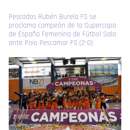
Pescados Rubén Burela FS se
proclama campeón de la Supercopa
de España Femenina de Fútbol Sala
ante Poio Pescamar FS (2-0)