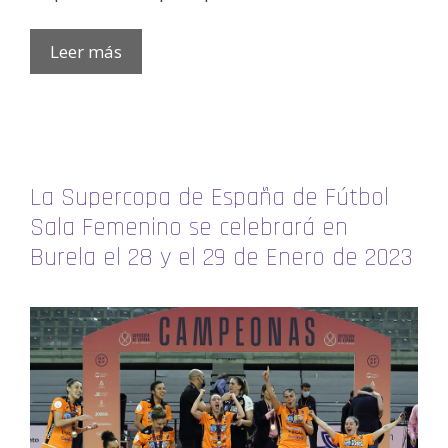
Leer más
La Supercopa de España de Fútbol
Sala Femenino se celebrará en
Burela el 28 y el 29 de Enero de 2023