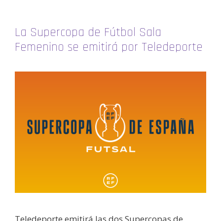
La Supercopa de Fútbol Sala
Femenino se emitirá por Teledeporte
Teledeporte emitirá las dos Supercopas de