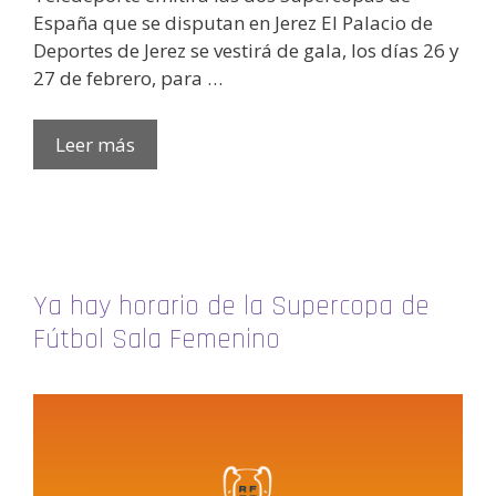
España que se disputan en Jerez El Palacio de
Deportes de Jerez se vestirá de gala, los días 26 y
27 de febrero, para …
Leer más
Ya hay horario de la Supercopa de
Fútbol Sala Femenino