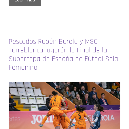
Pescados Rubén Burela y MSC
Torreblanca jugarán la Final de la
Supercopa de España de Fútbol Sala
Femenino