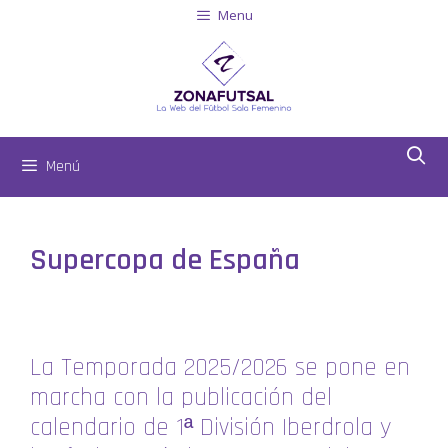
Menu
Menú
Supercopa de España
La Temporada 2025/2026 se pone en
marcha con la publicación del
calendario de 1ª División Iberdrola y