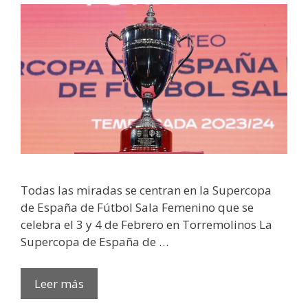
Todas las miradas se centran en la Supercopa
de España de Fútbol Sala Femenino que se
celebra el 3 y 4 de Febrero en Torremolinos La
Supercopa de España de …
Leer más