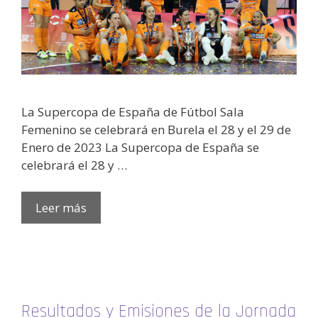
La Supercopa de España de Fútbol Sala
Femenino se celebrará en Burela el 28 y el 29 de
Enero de 2023 La Supercopa de España se
celebrará el 28 y …
Leer más
Resultados y Emisiones de la Jornada