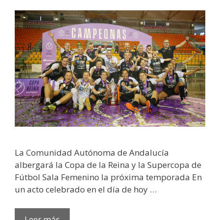
La Comunidad Autónoma de Andalucía
albergará la Copa de la Reina y la Supercopa de
Fútbol Sala Femenino la próxima temporada En
un acto celebrado en el día de hoy …
Leer más