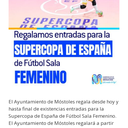
El Ayuntamiento de Móstoles regala desde hoy y
hasta final de existencias entradas para la
Supercopa de España de Fútbol Sala Femenino.
El Ayuntamiento de Móstoles regalará a partir