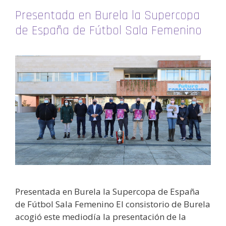
Presentada en Burela la Supercopa
de España de Fútbol Sala Femenino
Presentada en Burela la Supercopa de España
de Fútbol Sala Femenino El consistorio de Burela
acogió este mediodía la presentación de la