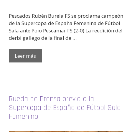
Pescados Rubén Burela FS se proclama campeón
de la Supercopa de España Femenina de Fútbol
Sala ante Poio Pescamar FS (2-0) La reedición del
derbi gallego de la final de …
Leer más
Rueda de Prensa previa a la
Supercopa de España de Fútbol Sala
Femenino